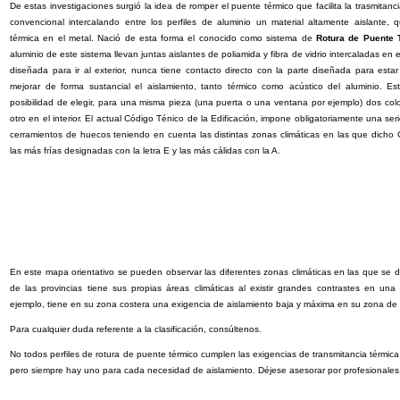
De estas investigaciones surgió la idea de romper el puente térmico que facilita la trasmitanc
convencional intercalando entre los perfiles de aluminio un material altamente aislante,
térmica en el metal. Nació de esta forma el conocido como sistema de
Rotura de Puente 
aluminio de este sistema llevan juntas aislantes de poliamida y fibra de vidrio intercaladas en e
diseñada para ir al exterior, nunca tiene contacto directo con la parte diseñada para estar 
mejorar de forma sustancial el aislamiento, tanto térmico como acústico del aluminio. Es
posibilidad de elegir, para una misma pieza (una puerta o una ventana por ejemplo) dos color
otro en el interior. El actual Código Ténico de la Edificación, impone obligatoriamente una serie
cerramientos de huecos teniendo en cuenta las distintas zonas climáticas en las que dicho
las más frías designadas con la letra E y las más cálidas con la A.
En este mapa orientativo se pueden observar las diferentes zonas climáticas en las que se d
de las provincias tiene sus propias áreas climáticas al existir grandes contrastes en un
ejemplo, tiene en su zona costera una exigencia de aislamiento baja y máxima en su zona de
Para cualquier duda referente a la clasificación, consúltenos.
No todos perfiles de rotura de puente térmico cumplen las exigencias de transmitancia térmica 
pero siempre hay uno para cada necesidad de aislamiento. Déjese asesorar por profesionales