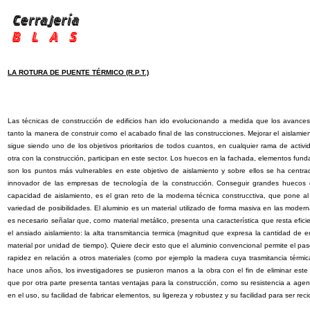
LA ROTURA DE PUENTE TÉRMICO (R.P.T.)
Las técnicas de construcción de edificios han ido evolucionando a medida que los avances
tanto la manera de construir como el acabado final de las construcciones. Mejorar el aislamien
sigue siendo uno de los objetivos prioritarios de todos cuantos, en cualquier rama de activ
otra con la construcción, participan en este sector. Los huecos en la fachada, elementos fun
son los puntos más vulnerables en este objetivo de aislamiento y sobre ellos se ha centr
innovador de las empresas de tecnología de la construcción. Conseguir grandes huecos 
capacidad de aislamiento, es el gran reto de la moderna técnica construcctiva, que pone al 
variedad de posibilidades. El aluminio es un material utilizado de forma masiva en las mode
es necesario señalar que, como material metálico, presenta una característica que resta eficie
el ansiado aislamiento: la alta transmitancia termica (magnitud que expresa la cantidad de 
material por unidad de tiempo). Quiere decir esto que el aluminio convencional permite el pas
rapidez en relación a otros materiales (como por ejemplo la madera cuya trasmitancia térmic
hace unos años, los investigadores se pusieron manos a la obra con el fin de eliminar este
que por otra parte presenta tantas ventajas para la construcción, como su resistencia a agent
en el uso, su facilidad de fabricar elementos, su ligereza y robustez y su facilidad para ser reci